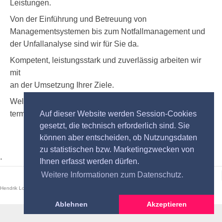
English
Leistungen.
Von der Einführung und Betreuung von
Managementsystemen bis zum Notfallmanagement und
der Unfallanalyse sind wir für Sie da.
Kompetent, leistungsstark und zuverlässig arbeiten wir
mit
an der Umsetzung Ihrer Ziele.
Weltweit – interkulturell – auf Ihre Anforderung –
termingerecht
Auf dieser Website werden Session-Cookies
gesetzt, die technisch erforderlich sind. Sie
können aber entscheiden, ob Nutzungsdaten
zu statistischen bzw. Marketingzwecken von
.
Ihnen erfasst werden dürfen.
Weitere Informationen zum Datenschutz.
Hendrik Lorenz - Neptunweg 8- 47443 Moers
Ablehnen
Akzeptieren